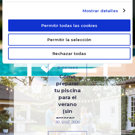
2025
simples
Mostrar detalles
gestos
reducen
Permitir todas las cookies
el
consumo
Permitir la selección
de agua?
SABER MÁS
Rechazar todas
PISCINAS
Cómo
preparar
tu piscina
para el
verano
(sin
errores…
30 Abril, 2026