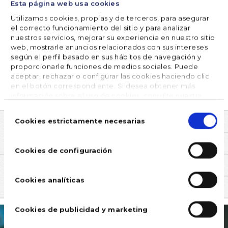
Esta página web usa cookies
COMPARTE


Utilizamos cookies, propias y de terceros, para asegurar
el correcto funcionamiento del sitio y para analizar
nuestros servicios, mejorar su experiencia en nuestro sitio
web, mostrarle anuncios relacionados con sus intereses
según el perfil basado en sus hábitos de navegación y
SÍGUENOS
proporcionarle funciones de medios sociales. Puede
aceptar, rechazar o configurar las cookies haciendo clic
en el botón correspondiente. Si desea obtener más
información sobre el uso de cookies, consulte nuestra
Política de cookies
, disponible en el footer de este sitio
Selección
web.
de
Cookies estrictamente necesarias
consentimiento
COMENTARIOS
Cookies de configuración
TAMBIÉN TE PUEDE INTERESAR
Cookies analíticas
TRATAMIENTO DEL AGUA
Cookies de publicidad y marketing
¿Sabías
14 Agosto,
que unos