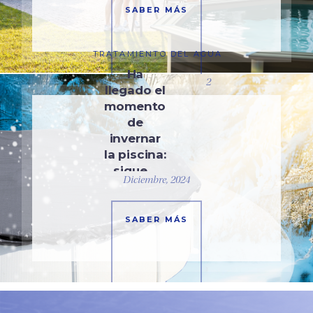
SABER MÁS
TRATAMIENTO DEL AGUA
Ha
2
llegado el
momento
de
invernar
la piscina:
sigue…
Diciembre, 2024
SABER MÁS