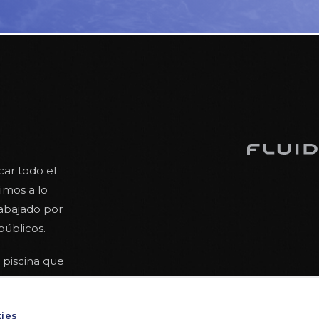
car todo el
mos a lo
rabajado por
públicos.
 piscina que
cienciados
del verano. Con
kies
 que leer