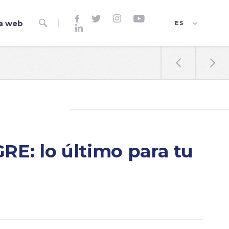




a web

ES

EN
FR


GRE: lo último para tu