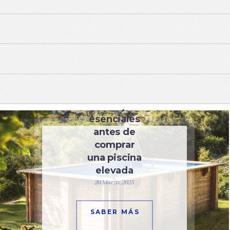
PISCINAS
Consejos
esenciales
antes de
comprar
una piscina
elevada
20 Marzo, 2025
SABER MÁS