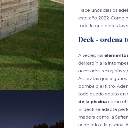
Hace unos días os ad
este año 2022. Como n
todo lo que necesitas 
Deck – ordena 
A veces, los
elementos
del jardín a la intempe
accesorios recogidos y 
Así, evitas que algun
bomba o el filtro. Ad
todo queda oculto en 
de la piscina
como el l
El deck se adapta perf
madera como la Safran
acoplarlo a la piscina