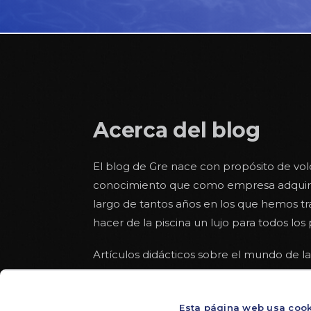
Acerca del blog
El blog de Gre nace con propósito de vol
conocimiento que como empresa adquiri
largo de tantos años en los que hemos t
hacer de la piscina un lujo para todos los 
Artículos didácticos sobre el mundo de la
nos gusta acompañar con otros más con
con la seguridad en el baño y a lo largo 
Esta página web usa coo
un pequeño sitio para textos más ligeros