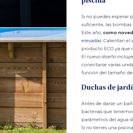
piscina
Si no puedes esperar pa
suficiente, las bombas 
Este año,
como nove
elevadas
. Calientan el
producto ECO ya que n
El
nuevo diseño
incluye
conectarse varias unid
función del tamaño de l
Duchas de jardí
Antes de darse un baño
bacterias que tenemos 
parámetros del agua de
Si no tienes una pisci