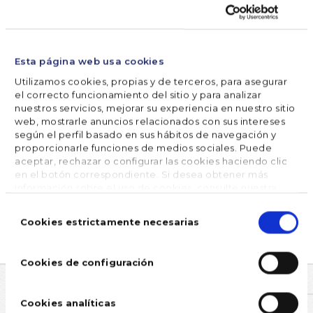
Por todo ello, resaltar que en época de verano es
importante
estar alerta de cualquier sobresalto y
cuidarse
, ya que el verano está lleno de grandes
Esta página web usa cookies
momentos.
Utilizamos cookies, propias y de terceros, para asegurar
el correcto funcionamiento del sitio y para analizar
nuestros servicios, mejorar su experiencia en nuestro sitio
web, mostrarle anuncios relacionados con sus intereses
COMPARTE


según el perfil basado en sus hábitos de navegación y
proporcionarle funciones de medios sociales. Puede
aceptar, rechazar o configurar las cookies haciendo clic
en el botón correspondiente. Si desea obtener más
información sobre el uso de cookies, consulte nuestra
Política de cookies
, disponible en el footer de este sitio
SÍGUENOS
Selección
web.
de
Cookies estrictamente necesarias
consentimiento
Cookies de configuración
COMENTARIOS
Cookies analíticas