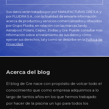
Sus datos serán tratados por por MANUFACTURAS GRE S.A. y
por FLUIDRA S.A., con la finalidad de enviarle información
acerca de productos y servicios comercializados y ofrecidos
por Grupo Fluidra, en relación con las marcas Jandy,
Astralpool, Polaris, Cepex, Zodiac y Gre. Puede consultar más
información sobre el tratamiento de sus datos y cómo
ejercer sus derechos, tal y como se describe en la
Política de
Privacidad.
Acerca del blog
El blog de Gre nace con propósito de volcar todo el
conocimiento que como empresa adquirimos a lo
largo de tantos años en los que hemos trabajado
por hacer de la piscina un lujo para todos los