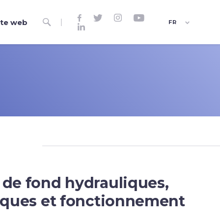




ite web

FR

ES
EN
 de fond hydrauliques,
tiques et fonctionnement