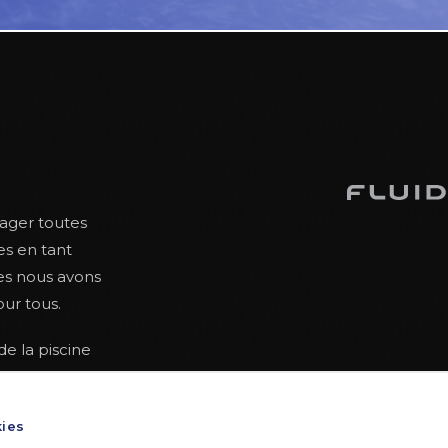
tager toutes
es en tant
les nous avons
our tous.
e la piscine
écurité tout au
 des textes
kies
une posture