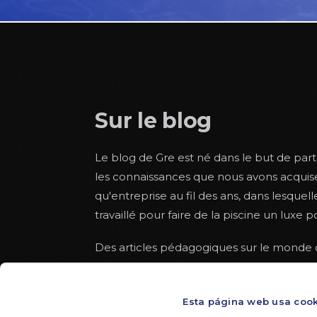
Sur le blog
Le blog de Gre est né dans le but de par
les connaissances que nous avons acquis
qu'entreprise au fil des ans, dans lesquel
travaillé pour faire de la piscine un luxe p
Des articles pédagogiques sur le monde d
aux côtés d'autres plus sensibilisés à la s
long de l'été. Avec un peu d'espace pour
Esta página web usa coo
plus légers à lire depuis le hamac dans 