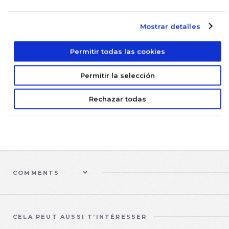
cliquant
ici
.
Mostrar detalles
Permitir todas las cookies
SHARE


Permitir la selección
Rechazar todas
FOLLOW US
COMMENTS
CELA PEUT AUSSI T’INTÉRESSER