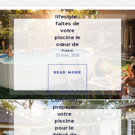
UNCATEGORIZED
Pool
lifestyle :
faites de
votre
piscine le
cœur de
l’été
23 June, 2026
READ MORE
TRAITEMENT D'EAU
Comment
14
préparer
votre
piscine
pour le
début de