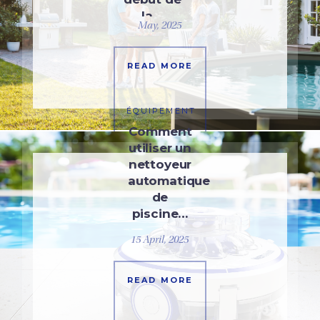
la…
May, 2025
READ MORE
ÉQUIPEMENT
Comment
utiliser un
nettoyeur
automatique
de
piscine…
15 April, 2025
READ MORE