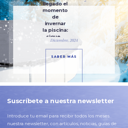
2
llegado el
momento
de
invernar
la piscina:
sigue…
Diciembre, 2024
SABER MÁS
Suscríbete a nuestra newsletter
Introduce tu email para recibir todos los meses
nuestra newsletter, con artículos, noticias, guías de