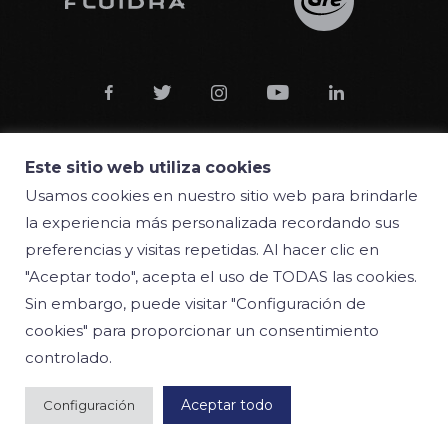





Este sitio web utiliza cookies
Usamos cookies en nuestro sitio web para brindarle
© 2018 Manufacturas Gre S.A.
la experiencia más personalizada recordando sus
preferencias y visitas repetidas. Al hacer clic en
Condiciones
"Aceptar todo", acepta el uso de TODAS las cookies.
Política de privacidad
Sin embargo, puede visitar "Configuración de
cookies" para proporcionar un consentimiento
Política de cookies
controlado.
Aceptar todo
Configuración