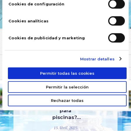
Cookies de configuración
Cookies analíticas
Cookies de publicidad y marketing
COMENTARIOS
Mostrar detalles
TAMBIÉN TE PUEDE INTERESAR
Permitir todas las cookies
EQUIPAMIENTO
¿Cómo
Permitir la selección
usar un
limpiafondos
Rechazar todas
automático
para
piscinas?…
15 Abril, 2025