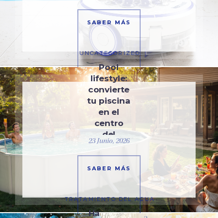
SABER MÁS
UNCATEGORIZED
Pool
lifestyle:
convierte
tu piscina
en el
centro
del
23 Junio, 2026
verano
SABER MÁS
TRATAMIENTO DEL AGUA
Ha