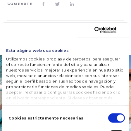
COMPARTE








SÍGUENOS
Esta página web usa cookies
Utilizamos cookies, propias y de terceros, para asegurar
el correcto funcionamiento del sitio y para analizar
nuestros servicios, mejorar su experiencia en nuestro sitio
web, mostrarle anuncios relacionados con sus intereses
según el perfil basado en sus hábitos de navegación y
proporcionarle funciones de medios sociales. Puede
aceptar, rechazar o configurar las cookies haciendo clic
en el botón correspondiente. Si desea obtener más
información sobre el uso de cookies, consulte nuestra
Política de cookies
, disponible en el footer de este sitio
Selección
web.
de
Cookies estrictamente necesarias
consentimiento