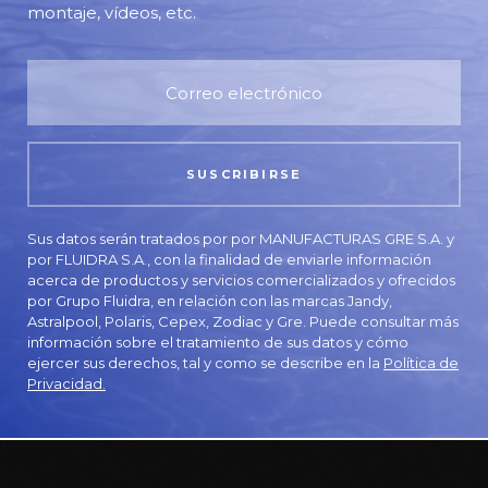
montaje, vídeos, etc.
Sus datos serán tratados por por MANUFACTURAS GRE S.A. y
por FLUIDRA S.A., con la finalidad de enviarle información
acerca de productos y servicios comercializados y ofrecidos
por Grupo Fluidra, en relación con las marcas Jandy,
Astralpool, Polaris, Cepex, Zodiac y Gre. Puede consultar más
información sobre el tratamiento de sus datos y cómo
ejercer sus derechos, tal y como se describe en la
Política de
Privacidad.