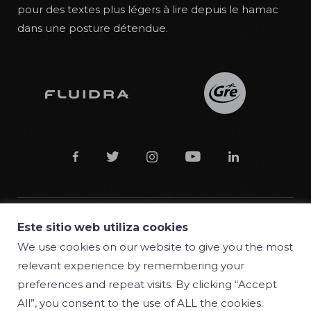
pour des textes plus légers à lire depuis le hamac
dans une posture détendue.





Este sitio web utiliza cookies
© 2018 Manufacturas Gre S.A.
We use cookies on our website to give you the most
relevant experience by remembering your
Conditions
preferences and repeat visits. By clicking “Accept
Privacy policy
All”, you consent to the use of ALL the cookies.