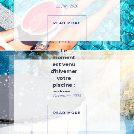
22 July, 2026
READ MORE
TRAITEMENT D'EAU
Le
2
moment
est venu
d'hiverner
votre
piscine :
suivez…
December, 2024
READ MORE