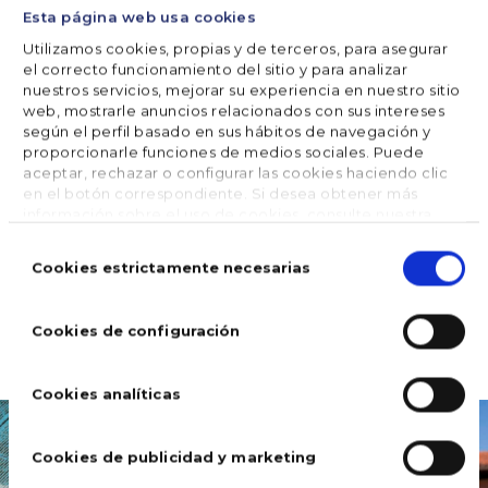
Esta página web usa cookies
Si vous avez déjà l’un de ces produits et que
vous
Utilizamos cookies, propias y de terceros, para asegurar
rencontrez un problème
, ou si vous souhaitez
el correcto funcionamiento del sitio y para analizar
découvrir le reste de la gamme, nous vous invitons à
nuestros servicios, mejorar su experiencia en nuestro sitio
web, mostrarle anuncios relacionados con sus intereses
rester connecté.
según el perfil basado en sus hábitos de navegación y
proporcionarle funciones de medios sociales. Puede
aceptar, rechazar o configurar las cookies haciendo clic
en el botón correspondiente. Si desea obtener más
SHARE



información sobre el uso de cookies, consulte nuestra
Política de cookies
, disponible en el footer de este sitio
Selección
web.
de
Cookies estrictamente necesarias
consentimiento





FOLLOW US
Cookies de configuración
Cookies analíticas
Cookies de publicidad y marketing