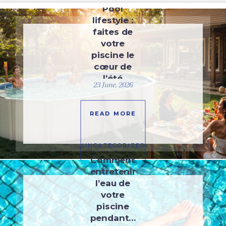
Pool
lifestyle :
faites de
votre
piscine le
cœur de
l’été
23 June, 2026
READ MORE
UNCATEGORIZED
Comment
entretenir
l’eau de
votre
piscine
pendant…