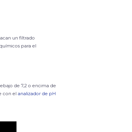
acan un filtrado
químicos para el
 debajo de 7,2 o encima de
e con el
analizador de pH