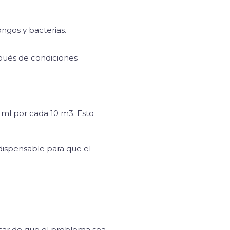
ngos y bacterias.
pués de condiciones
5 ml por cada 10 m3. Esto
ndispensable para que el
pesar de que el problema sea