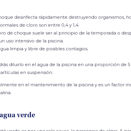
 choque desinfecta rápidamente destruyendo organismos, ho
rmales de cloro son entre 0,4 y 1,4.
ro de choque suele ser al principio de la temporada o des
n uso intensivo de la piscina.
agua limpia y libre de posibles contagios.
drás diluirlo en el agua de la piscina en una proporción de 
partículas en suspensión.
almente en el mantenimiento de la piscina y es un factor i
alina.
l agua verde
sté verde es por una sola causa, la presencia de algas. A 