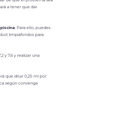
ará a tener que dar
 piscina
. Para ello, puedes
robot limpiafondos para
,2 y 7,6 y realizar una
brá que diluir 0,25 ml por
plica según convenga