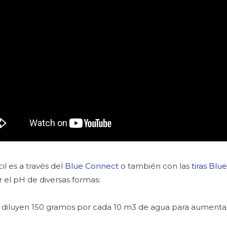
l es a través del
Blue Connect
o también con las
tiras Blu
el pH de diversas formas:
e diluyen 150 gramos por cada 10 m3 de agua para aumentar 