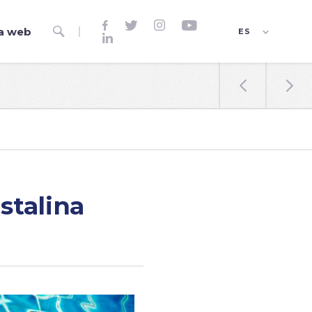




a web

ES

EN
FR


stalina