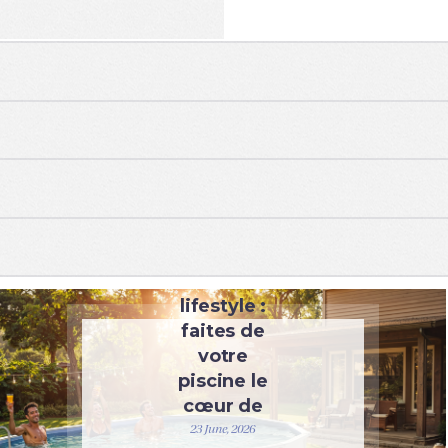
UNCATEGORIZED
Pool
lifestyle :
faites de
votre
piscine le
cœur de
l’été
23 June, 2026