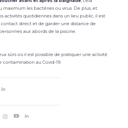
doucher avant et après la baignade
, cela
u maximum les bactéries ou virus. De plus, et
ctivités quotidiennes dans un lieu public, il est
t contact direct et de garder une distance de
 personnes aux abords de la piscine.
eux sûrs où il est possible de pratiquer une activité
e contamination au Covid-19.



