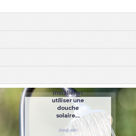
ÉQUIPEMENT
Comment
installer et
utiliser une
douche
solaire…
29 July, 2025