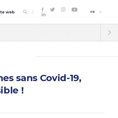




ite web

FR

ES
EN

nes sans Covid-19,
ible !