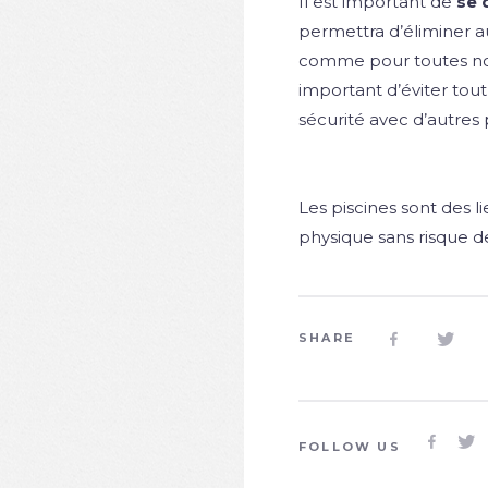
Il est important de
se 
permettra d’éliminer a
comme pour toutes nos a
important d’éviter tou
sécurité avec d’autres
Les piscines sont des li
physique sans risque d
SHARE




FOLLOW US