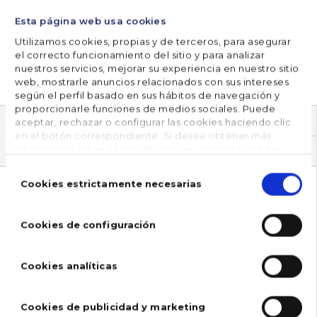
…
Esta página web usa cookies
Utilizamos cookies, propias y de terceros, para asegurar
el correcto funcionamiento del sitio y para analizar
SABER MÁS
nuestros servicios, mejorar su experiencia en nuestro sitio
web, mostrarle anuncios relacionados con sus intereses
según el perfil basado en sus hábitos de navegación y
proporcionarle funciones de medios sociales. Puede
aceptar, rechazar o configurar las cookies haciendo clic
en el botón correspondiente. Si desea obtener más
ARCHIVOS
información sobre el uso de cookies, consulte nuestra
Política de cookies
, disponible en el footer de este sitio
Selección
web.
de
Cookies estrictamente necesarias
2016
consentimiento
2017
Cookies de configuración
2018
Cookies analíticas
2019
2020
Cookies de publicidad y marketing