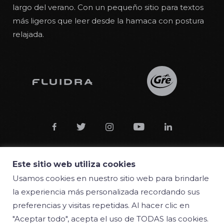
largo del verano. Con un pequeño sitio para textos
más ligeros que leer desde la hamaca con postura
relajada.





Este sitio web utiliza cookies
Usamos cookies en nuestro sitio web para brindarle
© 2018 Manufacturas Gre S.A.
la experiencia más personalizada recordando sus
preferencias y visitas repetidas. Al hacer clic en
Condiciones
"Aceptar todo", acepta el uso de TODAS las cookies.