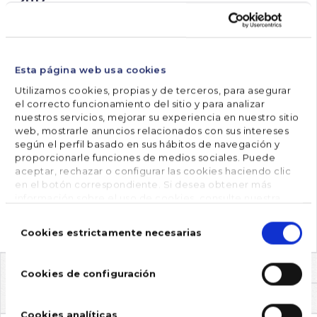
2017
2018
2019
Esta página web usa cookies
2020
Utilizamos cookies, propias y de terceros, para asegurar
2021
el correcto funcionamiento del sitio y para analizar
nuestros servicios, mejorar su experiencia en nuestro sitio
2022
web, mostrarle anuncios relacionados con sus intereses
según el perfil basado en sus hábitos de navegación y
2023
proporcionarle funciones de medios sociales. Puede
aceptar, rechazar o configurar las cookies haciendo clic
2024
en el botón correspondiente. Si desea obtener más
2025
información sobre el uso de cookies, consulte nuestra
Política de cookies
, disponible en el footer de este sitio
Selección
2026
web.
de
Cookies estrictamente necesarias
consentimiento
Cookies de configuración
ENTRADAS MÁS VISTAS
Cookies analíticas