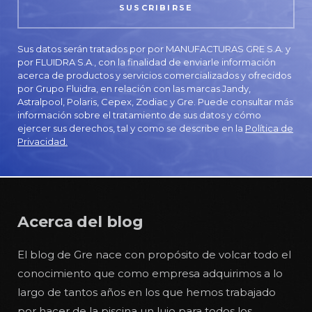
Sus datos serán tratados por por MANUFACTURAS GRE S.A. y
por FLUIDRA S.A., con la finalidad de enviarle información
acerca de productos y servicios comercializados y ofrecidos
por Grupo Fluidra, en relación con las marcas Jandy,
Astralpool, Polaris, Cepex, Zodiac y Gre. Puede consultar más
información sobre el tratamiento de sus datos y cómo
ejercer sus derechos, tal y como se describe en la
Política de
Privacidad.
Acerca del blog
El blog de Gre nace con propósito de volcar todo el
conocimiento que como empresa adquirimos a lo
largo de tantos años en los que hemos trabajado
por hacer de la piscina un lujo para todos los