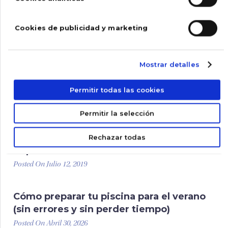
Cómo Cambiar la Arena del Filtro de la
Cookies de publicidad y marketing
Piscina
Posted On Febrero 10, 2023
Mostrar detalles
¿Cómo funcionan las depuradoras de
arena?
Permitir todas las cookies
Posted On Mayo 20, 2020
Permitir la selección
¿Cómo mantener la piscina limpia sin
Rechazar todas
depuradora?
Posted On Julio 12, 2019
Cómo preparar tu piscina para el verano
(sin errores y sin perder tiempo)
Posted On Abril 30, 2026