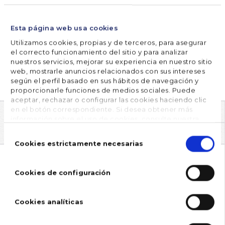
podemos aprovechar la piscina subiendo unos
grados la temperatura del agua. Funcionamiento de
Esta página web usa cookies
las bombas de calor Existen diferentes …
Utilizamos cookies, propias y de terceros, para asegurar
el correcto funcionamiento del sitio y para analizar
nuestros servicios, mejorar su experiencia en nuestro sitio
SABER MÁS
web, mostrarle anuncios relacionados con sus intereses
según el perfil basado en sus hábitos de navegación y
proporcionarle funciones de medios sociales. Puede
aceptar, rechazar o configurar las cookies haciendo clic
en el botón correspondiente. Si desea obtener más
información sobre el uso de cookies, consulte nuestra
ARCHIVOS
Política de cookies
, disponible en el footer de este sitio
Selección
web.
de
Cookies estrictamente necesarias
consentimiento
2016
Cookies de configuración
2017
2018
Cookies analíticas
2019