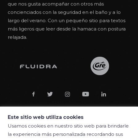
que nos gusta acompañar con otros más
concienciados con la seguridad en el baño y a lo
largo del verano. Con un pequeño sitio para textos
más ligeros que leer desde la hamaca con postura
relajada.





Este sitio web utiliza cookies
Usamos cookies en nuestro sitio web para brindarle
© 2018 Manufacturas Gre S.A.
la experiencia más personalizada recordando sus