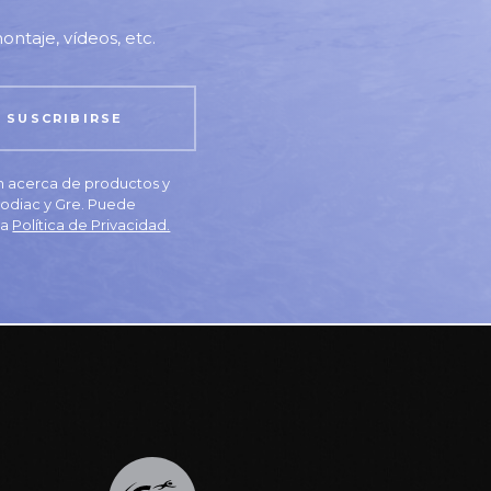
ontaje, vídeos, etc.
ón acerca de productos y
 Zodiac y Gre. Puede
la
Política de Privacidad.