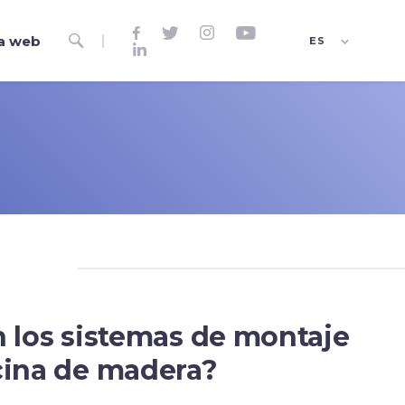




a web

ES

EN
FR
n los sistemas de montaje
cina de madera?