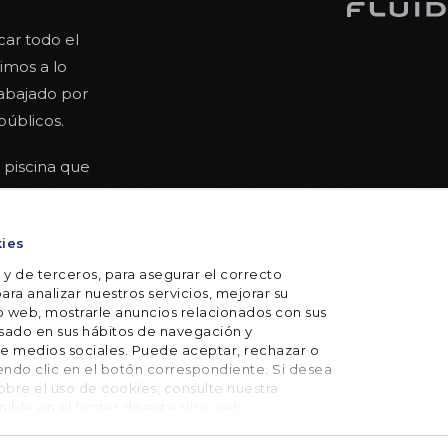
car todo el
mos a lo
rabajado por
públicos.
 piscina que
cienciados
del verano. Con
kies
 que leer
 y de terceros, para asegurar el correcto
ara analizar nuestros servicios, mejorar su
io web, mostrarle anuncios relacionados con sus
basado en sus hábitos de navegación y
e medios sociales. Puede aceptar, rechazar o
iendo clic en el botón correspondiente. Si desea
bre el uso de cookies, consulte nuestra
onible en el footer de este sitio web.
iciones
Política de privacidad
Política de cookies