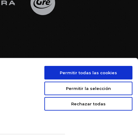
Permitir todas las cookies





Permitir la selección
Rechazar todas