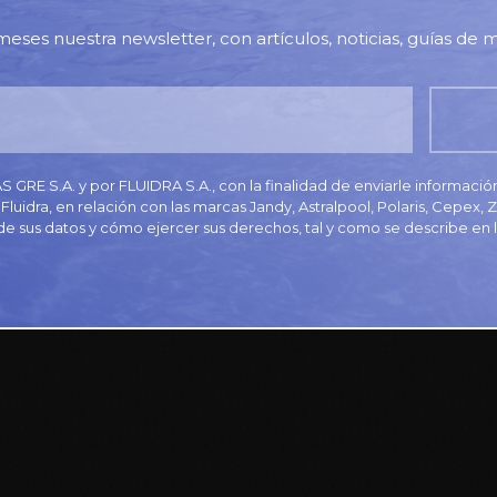
meses nuestra newsletter, con artículos, noticias, guías de m
GRE S.A. y por FLUIDRA S.A., con la finalidad de enviarle informaci
Fluidra, en relación con las marcas Jandy, Astralpool, Polaris, Cepex,
de sus datos y cómo ejercer sus derechos, tal y como se describe en 