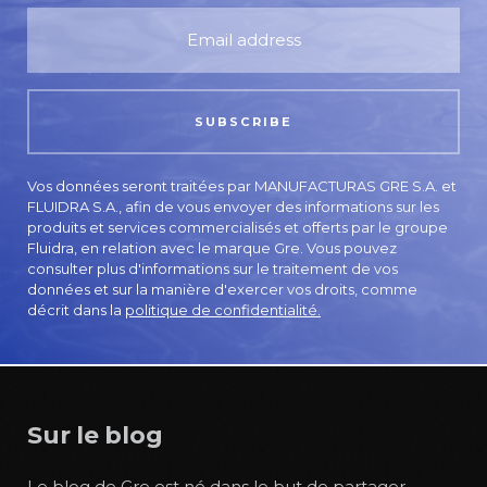
Vos données seront traitées par MANUFACTURAS GRE S.A. et
FLUIDRA S.A., afin de vous envoyer des informations sur les
produits et services commercialisés et offerts par le groupe
Fluidra, en relation avec le marque Gre. Vous pouvez
consulter plus d'informations sur le traitement de vos
données et sur la manière d'exercer vos droits, comme
décrit dans la
politique de confidentialité.
Sur le blog
Le blog de Gre est né dans le but de partager