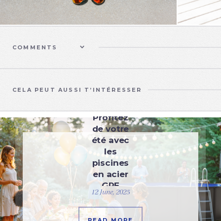
COMMENTS
CELA PEUT AUSSI T’INTÉRESSER
DES PISCINES
Profitez
de votre
été avec
les
piscines
en acier
GRE
12 June, 2025
READ MORE