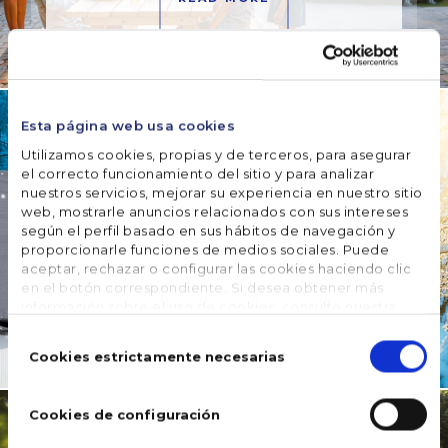
TRAITEMENT D'EAU
Le
2
moment
Esta página web usa cookies
est venu
Utilizamos cookies, propias y de terceros, para asegurar
d'hiverner
el correcto funcionamiento del sitio y para analizar
votre
nuestros servicios, mejorar su experiencia en nuestro sitio
piscine :
web, mostrarle anuncios relacionados con sus intereses
suivez…
según el perfil basado en sus hábitos de navegación y
December, 2024
proporcionarle funciones de medios sociales. Puede
aceptar, rechazar o configurar las cookies haciendo clic
en el botón correspondiente. Si desea obtener más
READ MORE
información sobre el uso de cookies, consulte nuestra
Política de cookies
, disponible en el footer de este sitio
Selección
web.
de
Cookies estrictamente necesarias
DES PISCINES
consentimiento
Conseils
avant
Cookies de configuración
l'achat