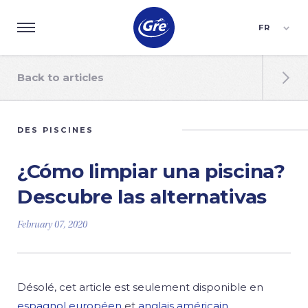
FR
ES
EN
Back to articles

DES PISCINES
¿Cómo limpiar una piscina?
Descubre las alternativas
February 07, 2020
Désolé, cet article est seulement disponible en
espagnol européen
et
anglais américain
.