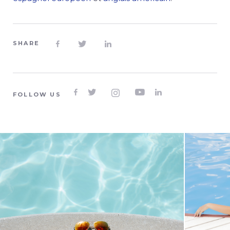
SHARE








FOLLOW US