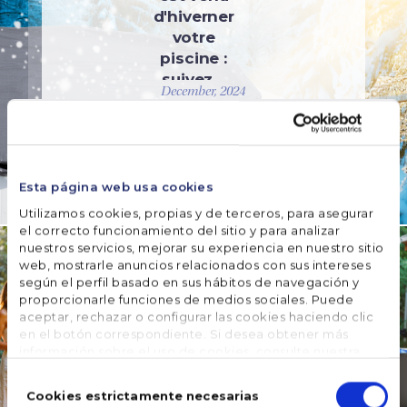
d'hiverner
votre
piscine :
suivez…
December, 2024
READ MORE
Esta página web usa cookies
DES PISCINES
Utilizamos cookies, propias y de terceros, para asegurar
Profitez
el correcto funcionamiento del sitio y para analizar
de votre
nuestros servicios, mejorar su experiencia en nuestro sitio
web, mostrarle anuncios relacionados con sus intereses
été avec
según el perfil basado en sus hábitos de navegación y
les
proporcionarle funciones de medios sociales. Puede
piscines
aceptar, rechazar o configurar las cookies haciendo clic
en acier
en el botón correspondiente. Si desea obtener más
GRE
información sobre el uso de cookies, consulte nuestra
12 June, 2025
Política de cookies
, disponible en el footer de este sitio
Selección
web.
de
Cookies estrictamente necesarias