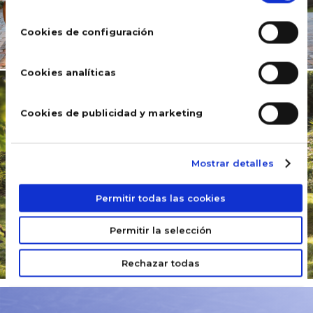
consentimiento
READ MORE
Cookies de configuración
DES PISCINES
Conseils
Cookies analíticas
avant
l'achat
Cookies de publicidad y marketing
d'une
piscine
hors sol
Mostrar detalles
20 March, 2025
Permitir todas las cookies
READ MORE
Permitir la selección
Rechazar todas